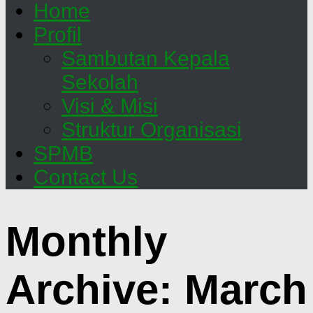
Home
Profil
Sambutan Kepala
Sekolah
Visi & Misi
Struktur Organisasi
SPMB
Contact Us
Monthly
Archive:
March