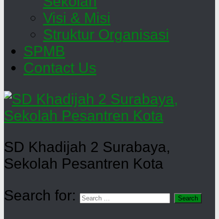
Sekolah
Visi & Misi
Struktur Organisasi
SPMB
Contact Us
SD Khadijah 2 Surabaya,
Sekolah Pesantren Kota
Search for: