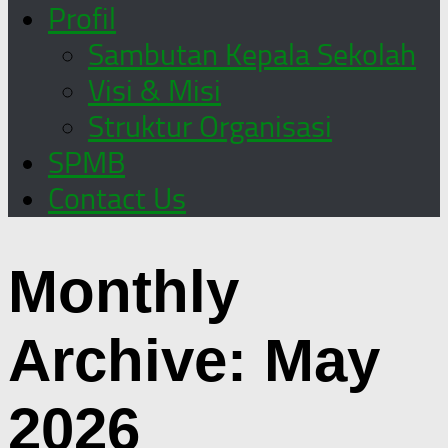
Profil
Sambutan Kepala Sekolah
Visi & Misi
Struktur Organisasi
SPMB
Contact Us
Monthly
Archive:
May
2026