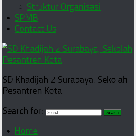
Struktur Organisasi
SPMB
Contact Us
SD Khadijah 2 Surabaya, Sekolah
Pesantren Kota
Search for:
Home