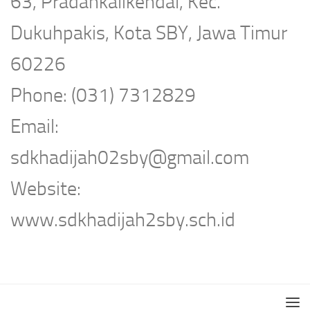
63, Pradahkalikendal, Kec.
Dukuhpakis, Kota SBY, Jawa Timur
60226
Phone: (031) 7312829
Email:
sdkhadijah02sby@gmail.com
Website:
www.sdkhadijah2sby.sch.id