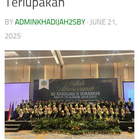
Terlupakan
BY
ADMINKHADIJAH2SBY
·
JUNE 21,
2025