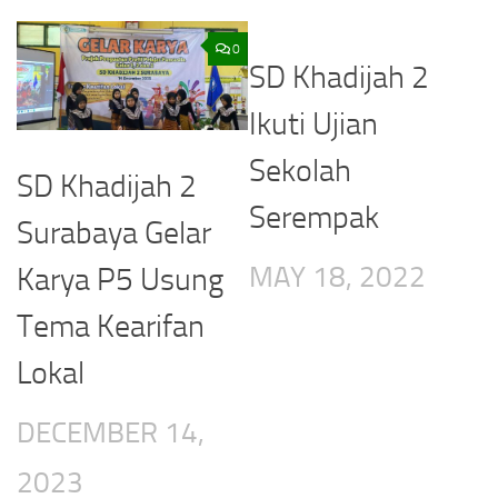
0
0
SD Khadijah 2
Ikuti Ujian
Sekolah
SD Khadijah 2
Serempak
Surabaya Gelar
MAY 18, 2022
Karya P5 Usung
Tema Kearifan
Lokal
DECEMBER 14,
2023