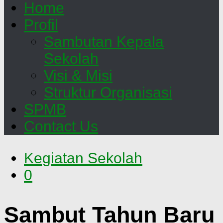
Home
Profil
Sambutan Kepala
Sekolah
Visi & Misi
Struktur Organisasi
SPMB
Contact Us
Kegiatan Sekolah
0
Sambut Tahun Baru