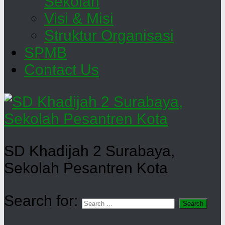
Sekolah
Visi & Misi
Struktur Organisasi
SPMB
Contact Us
SD Khadijah 2 Surabaya,
Sekolah Pesantren Kota
Search for: