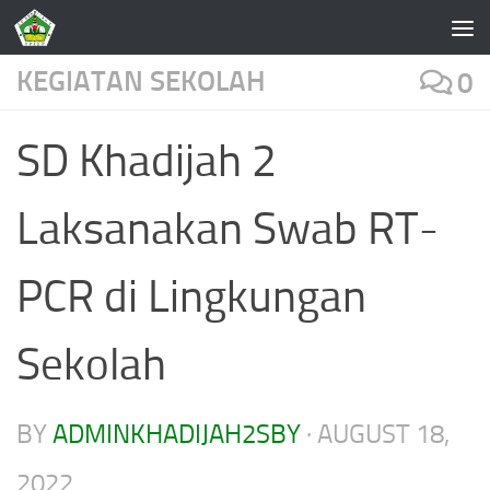
Skip to content
KEGIATAN SEKOLAH
0
SD Khadijah 2
Laksanakan Swab RT-
PCR di Lingkungan
Sekolah
BY
ADMINKHADIJAH2SBY
·
AUGUST 18,
2022