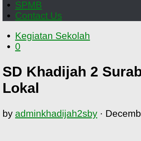
SPMB
Contact Us
Kegiatan Sekolah
0
SD Khadijah 2 Sura
Lokal
by
adminkhadijah2sby
·
Decembe