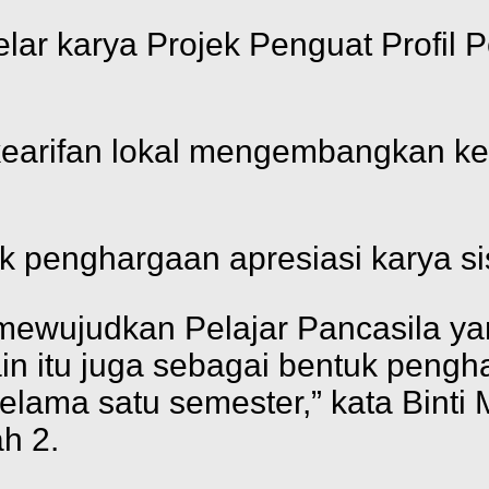
r karya Projek Penguat Profil P
a kearifan lokal mengembangkan 
k penghargaan apresiasi karya s
k mewujudkan Pelajar Pancasila y
lain itu juga sebagai bentuk peng
lama satu semester,” kata Binti M
h 2.