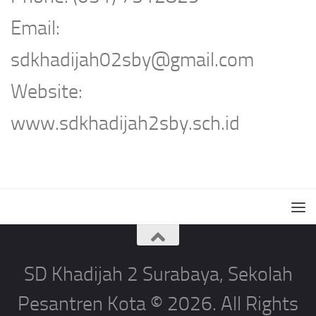
Email:
sdkhadijah02sby@gmail.com
Website:
www.sdkhadijah2sby.sch.id
SD Khadijah 2 Surabaya, Sekolah
Pesantren Kota © 2026. All Rights