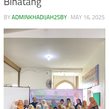
Binatang
BY
ADMINKHADIJAH2SBY
·
MAY 16, 2025