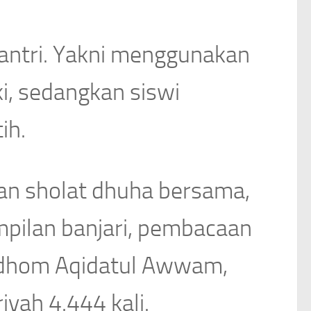
antri. Yakni menggunakan
ki, sedangkan siswi
ih.
ngan sholat dhuha bersama,
pilan banjari, pembacaan
adhom Aqidatul Awwam,
yah 4.444 kali.