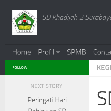
Skip to content
SD Khadijah 2 Surabaya
Home
Profil
SPMB
Conta
KEG
FOLLOW:
NEXT STORY
S
Peringati Hari