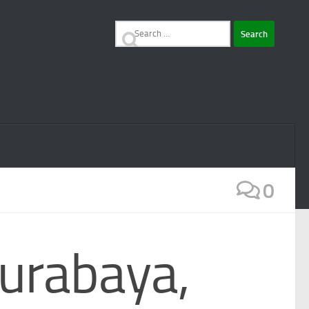
Search
for:
0
Surabaya,