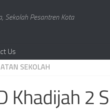
, Sekolah Pesantren Kota
ct Us
IATAN SEKOLAH
D Khadijah 2 