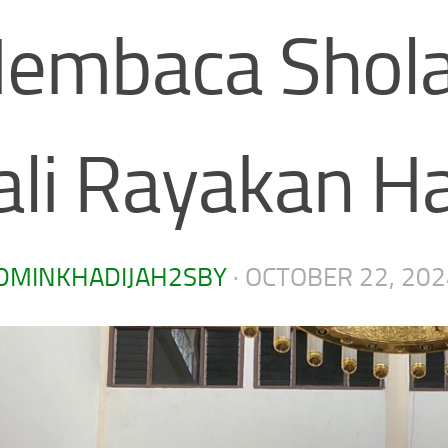
embaca Shola
ali Rayakan Ha
DMINKHADIJAH2SBY
·
OCTOBER 22, 202