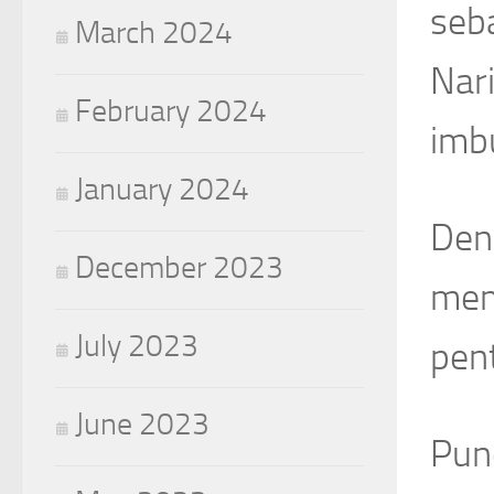
seb
March 2024
Nari
February 2024
imb
January 2024
Deng
December 2023
mem
July 2023
pent
June 2023
Punc