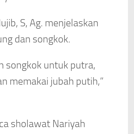
jib, S, Ag. menjelaskan
rung dan songkok.
an songkok untuk putra,
an memakai jubah putih,”
baca sholawat Nariyah