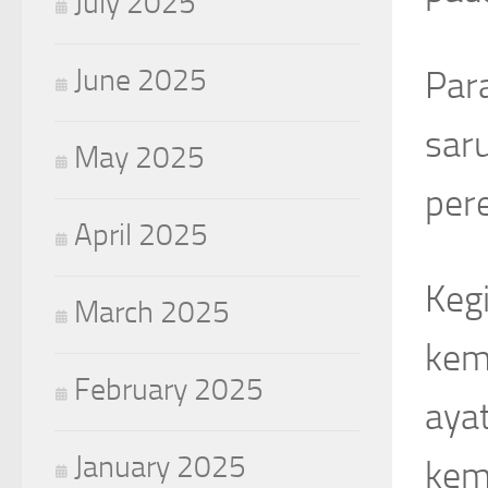
July 2025
June 2025
Par
saru
May 2025
per
April 2025
Kegi
March 2025
kem
February 2025
aya
January 2025
kem