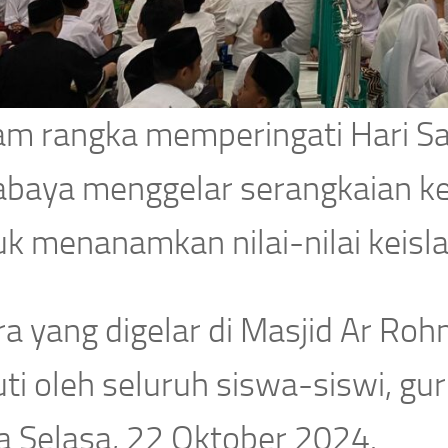
am rangka memperingati Hari San
abaya menggelar serangkaian ke
uk menanamkan nilai-nilai keisl
a yang digelar di Masjid Ar Roh
uti oleh seluruh siswa-siswi, gu
a Selasa, 22 Oktober 2024.