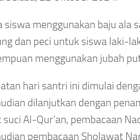
a siswa menggunakan baju ala s
ng dan peci untuk siswa laki-la
empuan menggunakan jubah put
atan hari santri ini dimulai de
udian dilanjutkan dengan penam
t suci Al-Qur’an, pembacaan N
udian pembacaan Sholawat Nari