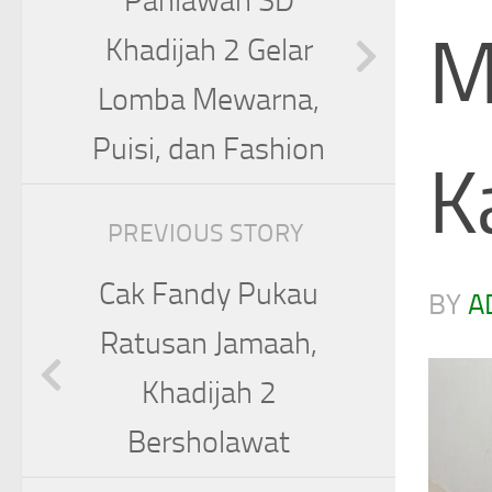
Pahlawan SD
M
Khadijah 2 Gelar
Lomba Mewarna,
Puisi, dan Fashion
K
PREVIOUS STORY
Cak Fandy Pukau
BY
A
Ratusan Jamaah,
Khadijah 2
Bersholawat