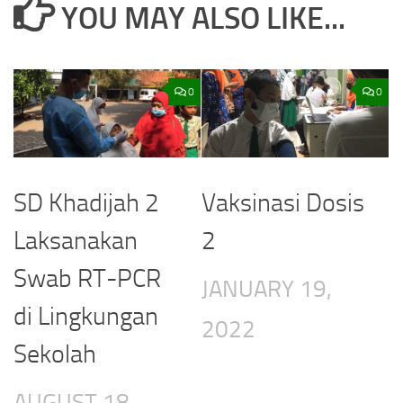
YOU MAY ALSO LIKE...
0
0
SD Khadijah 2
Vaksinasi Dosis
Laksanakan
2
Swab RT-PCR
JANUARY 19,
di Lingkungan
2022
Sekolah
AUGUST 18,