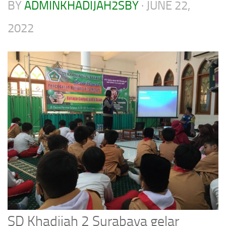
BY
ADMINKHADIJAH2SBY
·
JUNE 22,
2022
SD Khadijah 2 Surabaya gelar