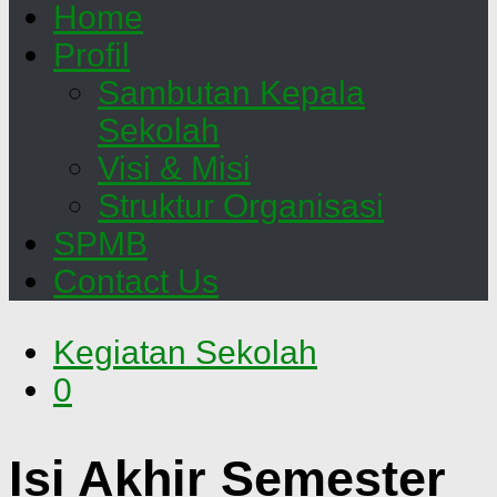
Home
Profil
Sambutan Kepala
Sekolah
Visi & Misi
Struktur Organisasi
SPMB
Contact Us
Kegiatan Sekolah
0
Isi Akhir Semester