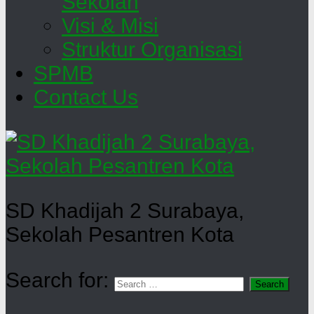
Sekolah
Visi & Misi
Struktur Organisasi
SPMB
Contact Us
SD Khadijah 2 Surabaya,
Sekolah Pesantren Kota
Search for: