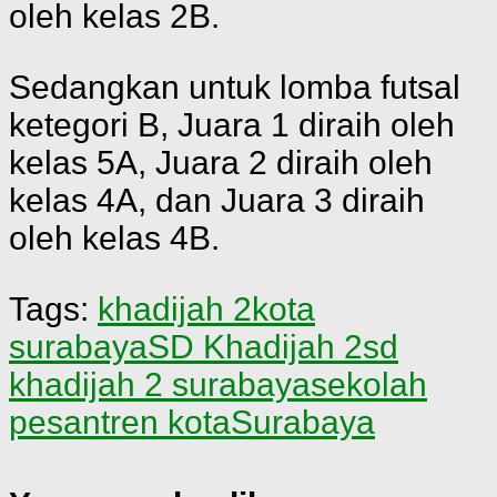
oleh kelas 2B.
Sedangkan untuk lomba futsal
ketegori B, Juara 1 diraih oleh
kelas 5A, Juara 2 diraih oleh
kelas 4A, dan Juara 3 diraih
oleh kelas 4B.
Tags:
khadijah 2
kota
surabaya
SD Khadijah 2
sd
khadijah 2 surabaya
sekolah
pesantren kota
Surabaya