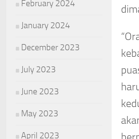
February 2024
dim
January 2024
“Or
December 2023
keb
pua
July 2023
har
June 2023
kedu
May 2023
akan
April 2023
berp