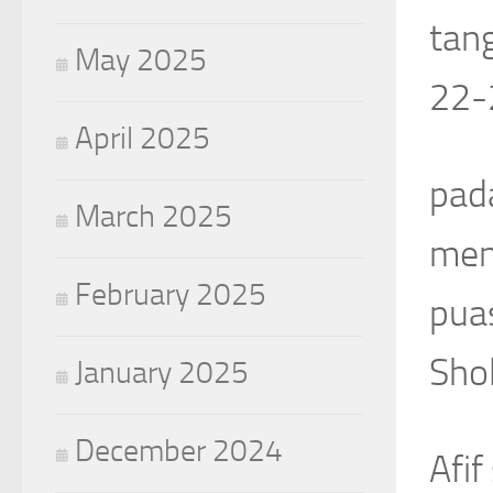
tan
May 2025
22-
April 2025
pad
March 2025
men
February 2025
puas
Shol
January 2025
December 2024
Afi