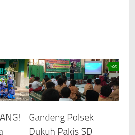
0
LANG!
Gandeng Polsek
a
Dukuh Pakis SD