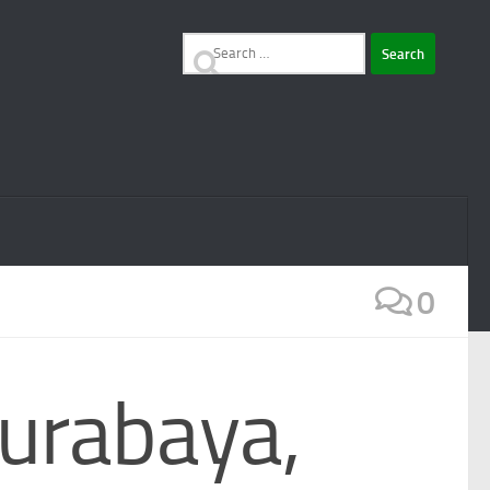
Search
for:
0
Surabaya,