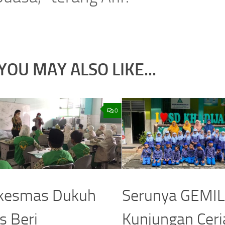
YOU MAY ALSO LIKE...
0
kesmas Dukuh
Serunya GEMI
s Beri
Kunjungan Ceri