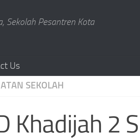
, Sekolah Pesantren Kota
ct Us
IATAN SEKOLAH
D Khadijah 2 