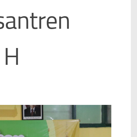
santren
 H