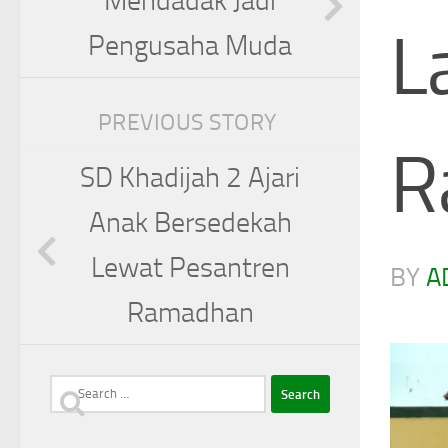
Mendadak Jadi
L
Pengusaha Muda
PREVIOUS STORY
R
SD Khadijah 2 Ajari
Anak Bersedekah
Lewat Pesantren
BY
A
Ramadhan
Search
for: