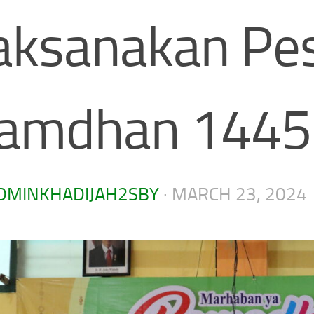
aksanakan Pe
amdhan 1445
DMINKHADIJAH2SBY
·
MARCH 23, 2024