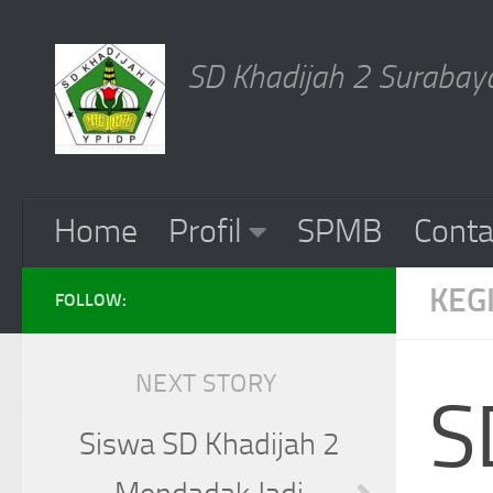
Skip to content
SD Khadijah 2 Surabaya
Home
Profil
SPMB
Conta
KEG
FOLLOW:
NEXT STORY
S
Siswa SD Khadijah 2