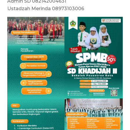
Admin SD 082142004631
Ustadzah Merinda 08973103006