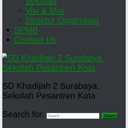
Sekolah
Visi & Misi
Struktur Organisasi
SPMB
Contact Us
SD Khadijah 2 Surabaya,
Sekolah Pesantren Kota
Search for: