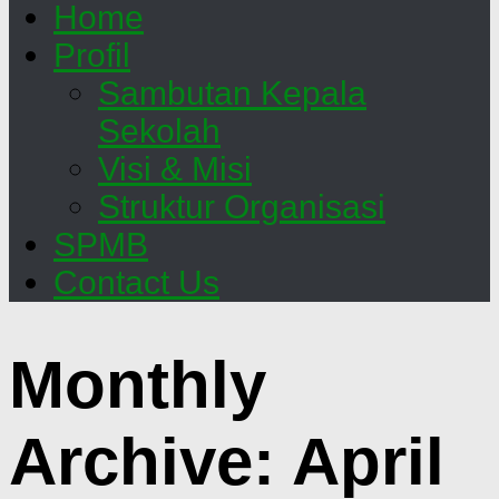
Home
Profil
Sambutan Kepala
Sekolah
Visi & Misi
Struktur Organisasi
SPMB
Contact Us
Monthly
Archive:
April