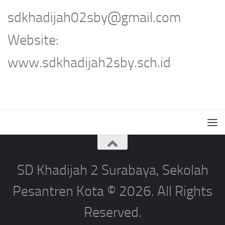
sdkhadijah02sby@gmail.com
Website:
www.sdkhadijah2sby.sch.id
SD Khadijah 2 Surabaya, Sekolah
Pesantren Kota © 2026. All Rights
Reserved.