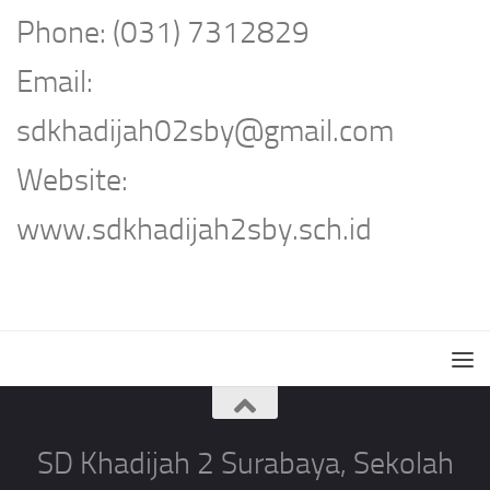
Phone: (031) 7312829
Email:
sdkhadijah02sby@gmail.com
Website:
www.sdkhadijah2sby.sch.id
SD Khadijah 2 Surabaya, Sekolah