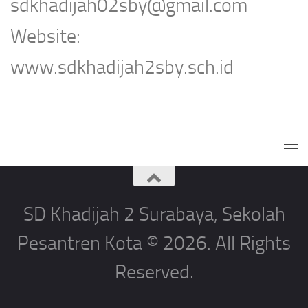
sdkhadijah02sby@gmail.com
Website:
www.sdkhadijah2sby.sch.id
SD Khadijah 2 Surabaya, Sekolah
Pesantren Kota © 2026. All Rights
Reserved.