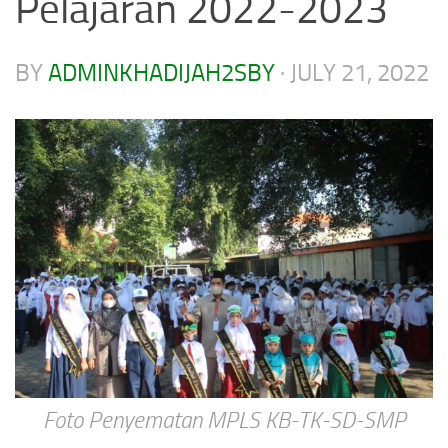
Pelajaran 2022-2023
BY
ADMINKHADIJAH2SBY
·
JULY 21, 2022
Foto Penyematan MPLS KB-TK-SD-SMP