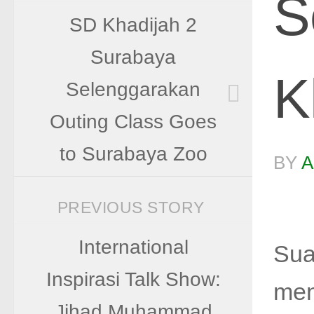
S
SD Khadijah 2
Surabaya
K
Selenggarakan
Outing Class Goes
to Surabaya Zoo
BY
A
PREVIOUS STORY
International
Sua
Inspirasi Talk Show:
men
Jihad Muhammad