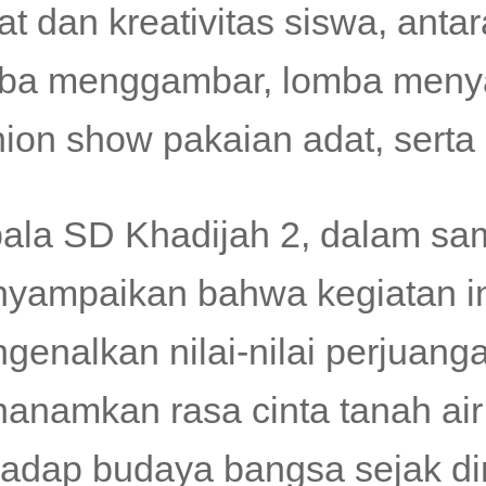
at dan kreativitas siswa, anta
ba menggambar, lomba menya
hion show pakaian adat, serta
ala SD Khadijah 2, dalam sa
yampaikan bahwa kegiatan ini
genalkan nilai-nilai perjuanga
anamkan rasa cinta tanah ai
hadap budaya bangsa sejak din