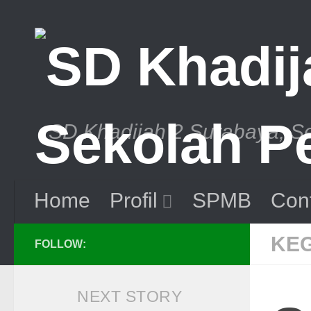
Skip to content
SD Khadijah 2 Surabaya, S
Home
Profil
SPMB
Con
KEG
FOLLOW:
NEXT STORY