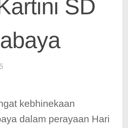
Kartini SD
rabaya
5
ngat kebhinekaan
baya dalam perayaan Hari