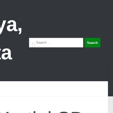
Search
for: