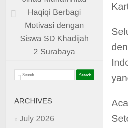
Kar
Haqiqi Berbagi
Motivasi dengan
Sel
Siswa SD Khadijah
den
2 Surabaya
Ind
Search
yan
for:
ARCHIVES
Aca
Set
July 2026