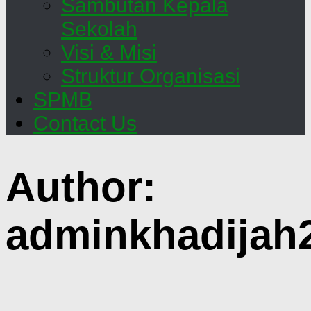
Sambutan Kepala
Sekolah
Visi & Misi
Struktur Organisasi
SPMB
Contact Us
Author:
adminkhadijah