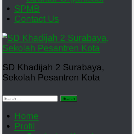
SPMB
Contact Us
SD Khadijah 2 Surabaya,
Sekolah Pesantren Kota
Search
for:
Home
Profil