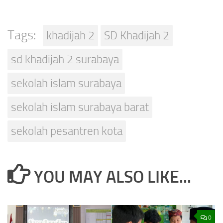
Tags:
khadijah 2
SD Khadijah 2
sd khadijah 2 surabaya
sekolah islam surabaya
sekolah islam surabaya barat
sekolah pesantren kota
YOU MAY ALSO LIKE...
0