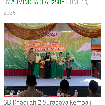
BY
ADMINKHADIJAH2SBY
·
JUNE 15,
2026
SD Khadijah 2 Surabaya kembali