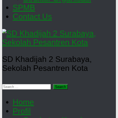
SPMB
Contact Us
SD Khadijah 2 Surabaya,
Sekolah Pesantren Kota
Search
for:
Home
Profil