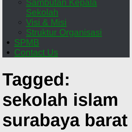
Sambutan Kepala
Sekolah
Visi & Misi
Struktur Organisasi
SPMB
Contact Us
Tagged:
sekolah islam
surabaya barat