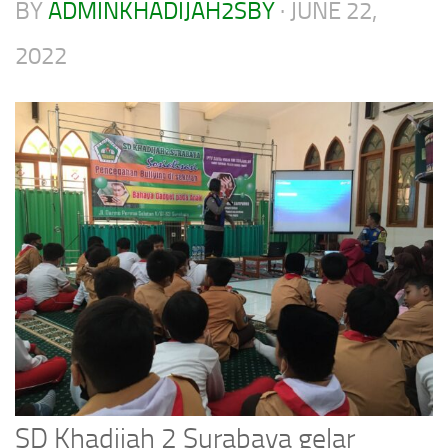
BY
ADMINKHADIJAH2SBY
·
JUNE 22,
2022
SD Khadijah 2 Surabaya gelar