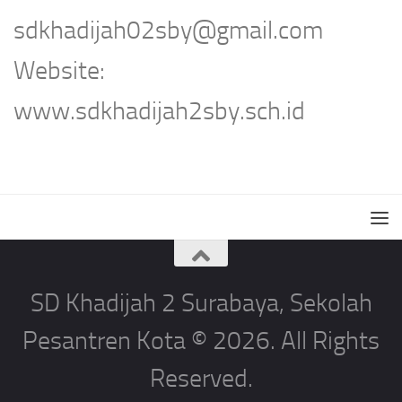
sdkhadijah02sby@gmail.com
Website:
www.sdkhadijah2sby.sch.id
SD Khadijah 2 Surabaya, Sekolah
Pesantren Kota © 2026. All Rights
Reserved.