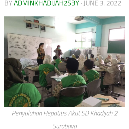
BY
ADMINKHADIJAH2SBY
·
JUNE 3, 2022
Penyuluhan Hepatitis Akut SD Khadijah 2
Surabaya