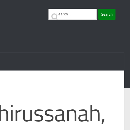
Search
for:
hirussanah,