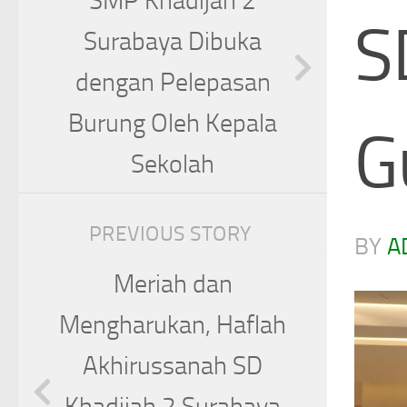
SMP Khadijah 2
S
Surabaya Dibuka
dengan Pelepasan
Burung Oleh Kepala
G
Sekolah
PREVIOUS STORY
BY
A
Meriah dan
Mengharukan, Haflah
Akhirussanah SD
Khadijah 2 Surabaya