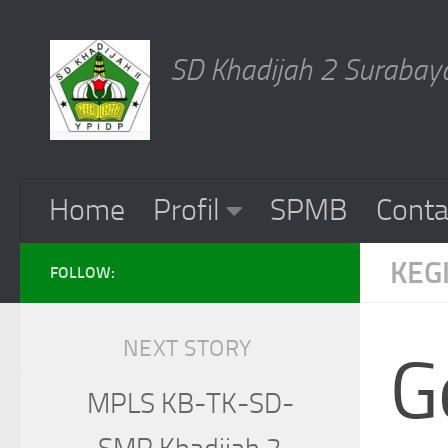
Skip to content
SD Khadijah 2 Surabaya
Home
Profil
SPMB
Conta
KEG
FOLLOW:
NEXT STORY
G
MPLS KB-TK-SD-