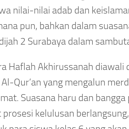
a nilai-nilai adab dan keislama
mana pun, bahkan dalam suasana
dijah 2 Surabaya dalam sambut
ra Haflah Akhirussanah diawali
i Al-Qur’an yang mengalun me
dmat. Suasana haru dan bangga
 prosesi kelulusan berlangsung, 
uk para siswa kelas 6 yang akan