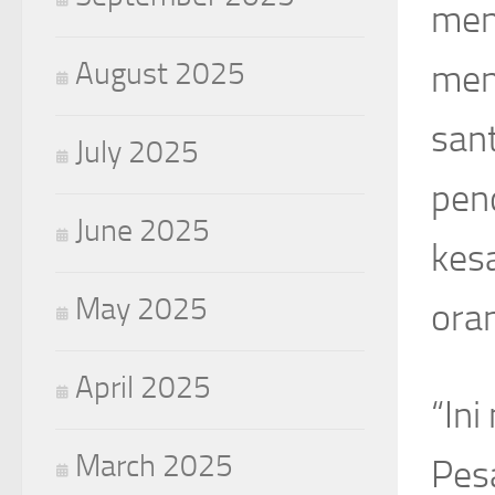
men
August 2025
men
sant
July 2025
pend
June 2025
kes
May 2025
oran
April 2025
“Ini
March 2025
Pes