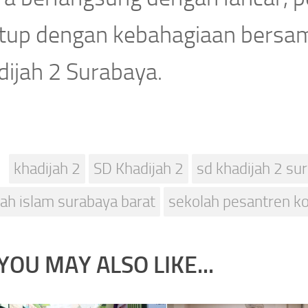
utup dengan kebahagiaan bersam
dijah 2 Surabaya.
khadijah 2
SD Khadijah 2
sd khadijah 2 su
ah islam surabaya barat
sekolah pesantren k
YOU MAY ALSO LIKE...