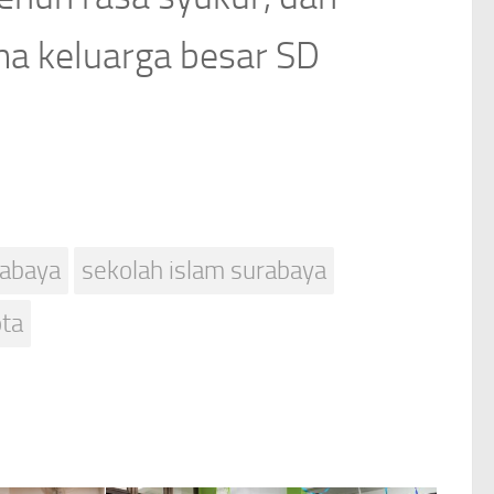
a keluarga besar SD
rabaya
sekolah islam surabaya
ota