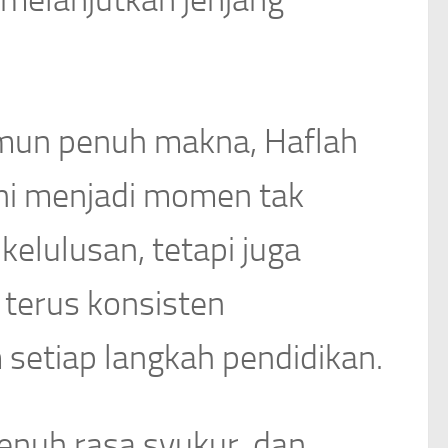
mun penuh makna, Haflah
ini menjadi momen tak
elulusan, tetapi juga
 terus konsisten
 setiap langkah pendidikan.
enuh rasa syukur, dan