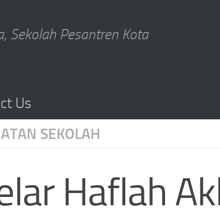
, Sekolah Pesantren Kota
ct Us
IATAN SEKOLAH
elar Haflah Ak