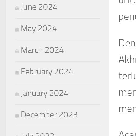
June 2024
pend
May 2024
Den
March 2024
Akh
February 2024
terl
men
January 2024
men
December 2023
Aca