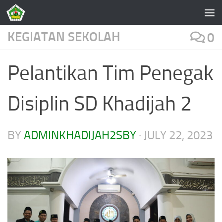
Skip to content
KEGIATAN SEKOLAH
0
Pelantikan Tim Penegak
Disiplin SD Khadijah 2
BY
ADMINKHADIJAH2SBY
·
JULY 22, 2023