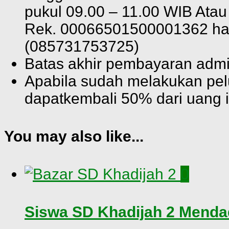
pukul 09.00 – 11.00 WIB Atau
Rek. 00066501500001362 har
(085731753725)
Batas akhir pembayaran admin
Apabila sudah melakukan pel
dapatkembali 50% dari uang i
You may also like...
0
Siswa SD Khadijah 2 Mend