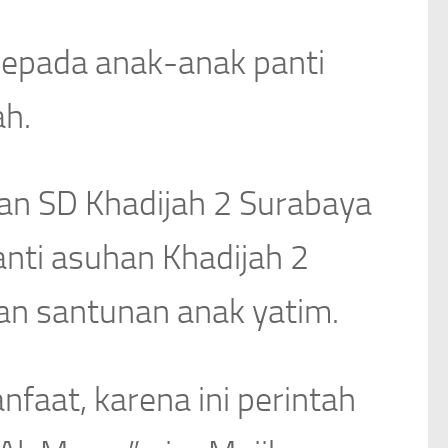
 kepada anak-anak panti
ah.
n SD Khadijah 2 Surabaya
nti asuhan Khadijah 2
an santunan anak yatim.
faat, karena ini perintah