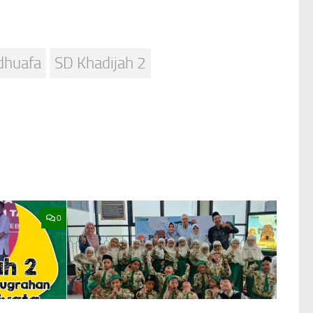
dhuafa
SD Khadijah 2
0