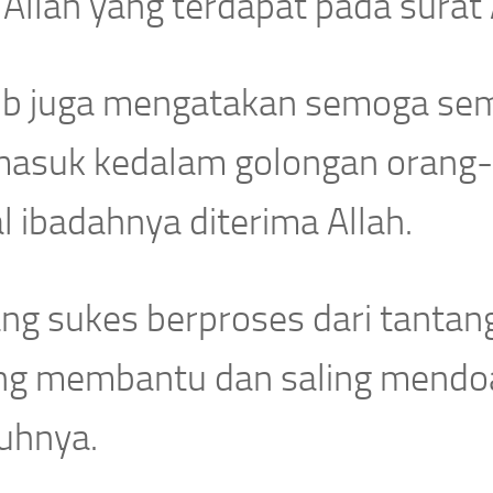
 Allah yang terdapat pada surat 
ib juga mengatakan semoga semu
masuk kedalam golongan orang-
 ibadahnya diterima Allah.
ang sukes berproses dari tanta
ing membantu dan saling mendoa
uhnya.