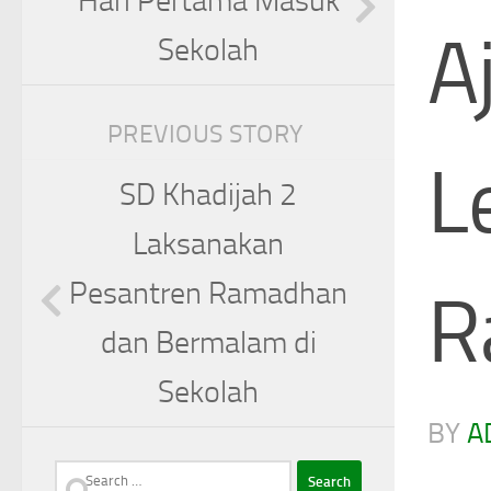
Hari Pertama Masuk
A
Sekolah
PREVIOUS STORY
L
SD Khadijah 2
Laksanakan
Pesantren Ramadhan
R
dan Bermalam di
Sekolah
BY
A
Search