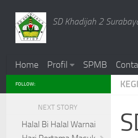
Skip to content
SD Khadijah 2 Surabaya
Home
Profil
SPMB
Conta
KEG
FOLLOW:
NEXT STORY
S
Halal Bi Halal Warnai