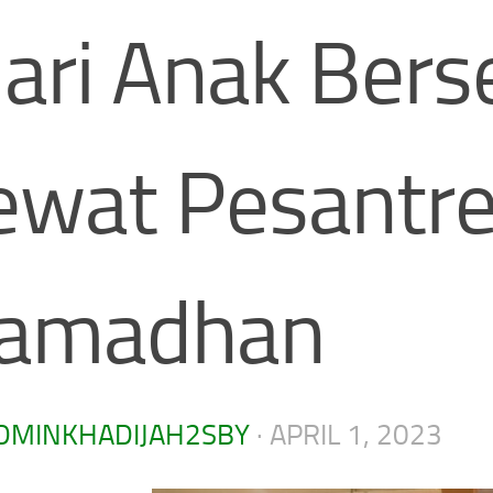
jari Anak Ber
ewat Pesantr
amadhan
DMINKHADIJAH2SBY
·
APRIL 1, 2023