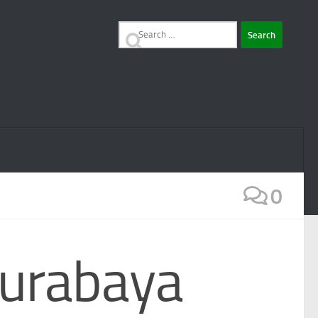
Search
for:
0
Surabaya