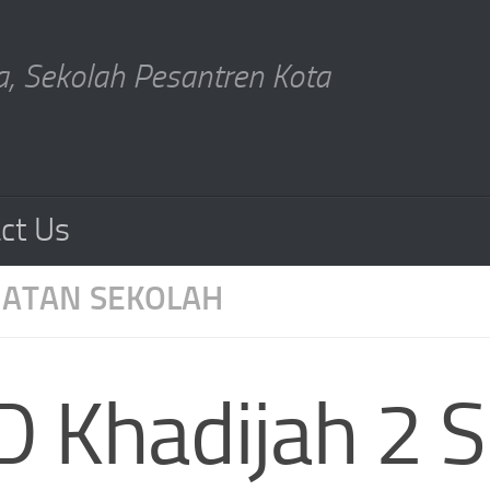
, Sekolah Pesantren Kota
ct Us
IATAN SEKOLAH
D Khadijah 2 