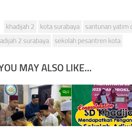
khadijah 2
kota surabaya
santunan yatim 
adijah 2 surabaya
sekolah pesantren kota
YOU MAY ALSO LIKE...
0