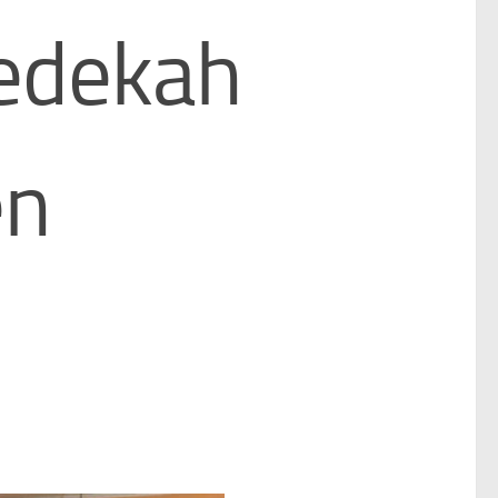
sedekah
en