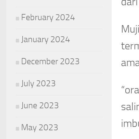
dari
February 2024
Muj
January 2024
ter
December 2023
amal
July 2023
“or
June 2023
sal
imb
May 2023