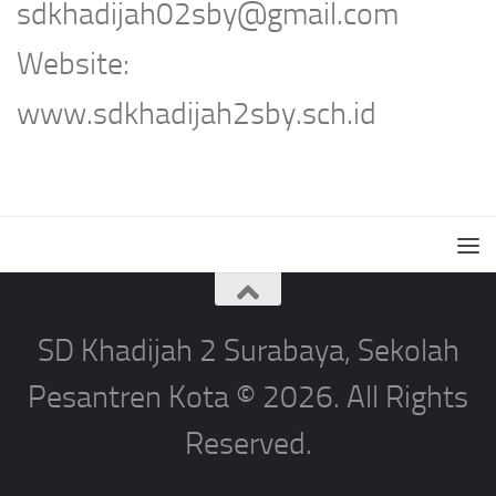
sdkhadijah02sby@gmail.com
Website:
www.sdkhadijah2sby.sch.id
SD Khadijah 2 Surabaya, Sekolah
Pesantren Kota © 2026. All Rights
Reserved.