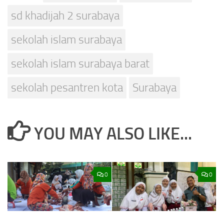
sd khadijah 2 surabaya
sekolah islam surabaya
sekolah islam surabaya barat
sekolah pesantren kota
Surabaya
YOU MAY ALSO LIKE...
0
0