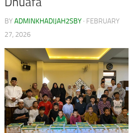
Dhuafa
BY
ADMINKHADIJAH2SBY
·
FEBRUARY
27, 2026