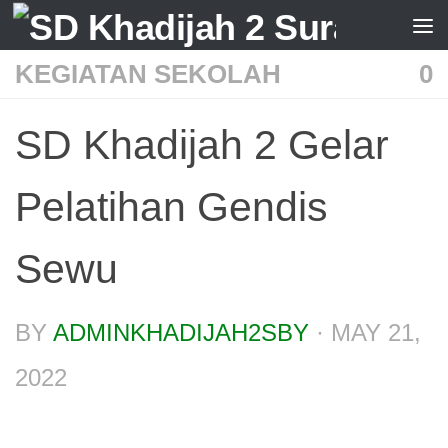
Skip to content
KEGIATAN SEKOLAH
0
SD Khadijah 2 Gelar
Pelatihan Gendis
Sewu
BY
ADMINKHADIJAH2SBY
·
MAY 21,
2022