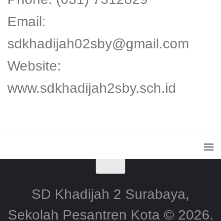
Email:
sdkhadijah02sby@gmail.com
Website:
www.sdkhadijah2sby.sch.id
SD Khadijah 2 Surabaya,
Sekolah Pesantren Kota © 2026.