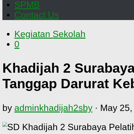
SPMB
Contact Us
Kegiatan Sekolah
0
Khadijah 2 Surabay
Tanggap Darurat Ke
by
adminkhadijah2sby
·
May 25,