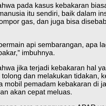
ahwa pada kasus kebakaran biasan
nusia itu sendiri, baik dalam insta
por gas, dan juga bisa diseba
 bermain api sembarangan, apa lagi 
bakar,” imbuhnya.
hwa jika terjadi kebakaran hal y
nta tolong dan melakukan tidakan
ada mobil pemadam kebakaran di j
aran akan cepat meluas.