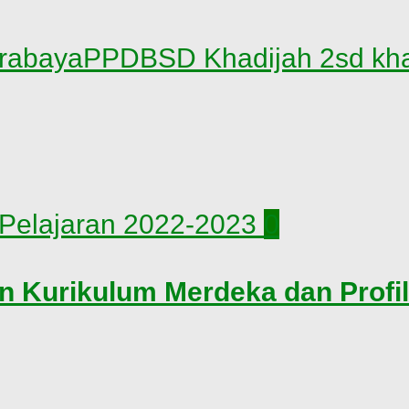
urabaya
PPDB
SD Khadijah 2
sd kh
0
an Kurikulum Merdeka dan Profi