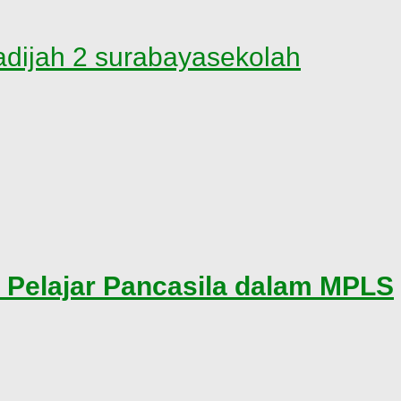
adijah 2 surabaya
sekolah
l Pelajar Pancasila dalam MPLS