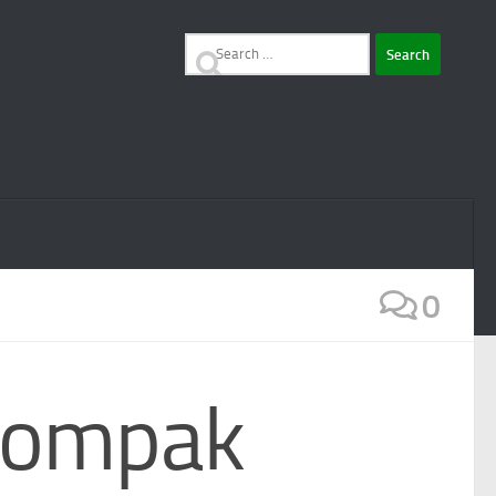
Search
for:
0
 Kompak