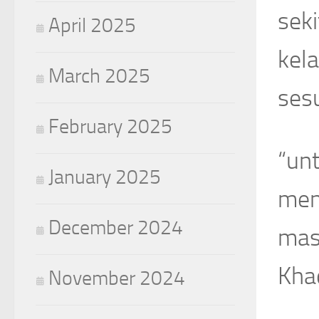
sek
April 2025
kela
March 2025
sesu
February 2025
“un
January 2025
men
December 2024
mas
Khad
November 2024