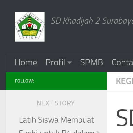
Skip to content
SD Khadijah 2 Surabaya
Home
Profil
SPMB
Conta
KEG
FOLLOW:
NEXT STORY
S
Latih Siswa Membuat