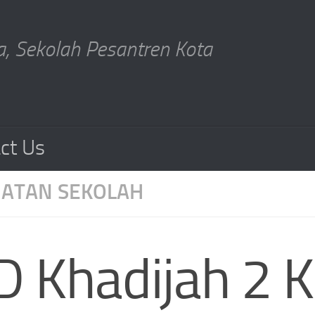
, Sekolah Pesantren Kota
ct Us
IATAN SEKOLAH
D Khadijah 2