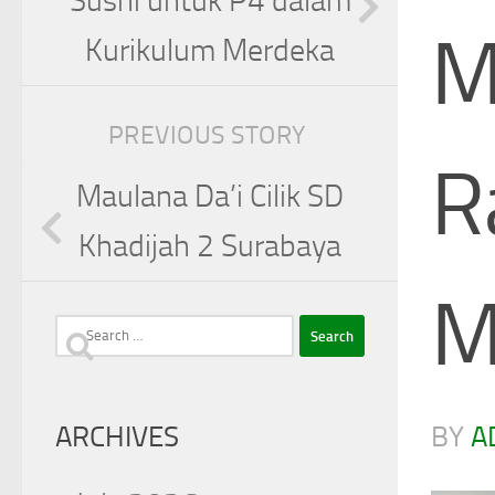
Sushi untuk P4 dalam
M
Kurikulum Merdeka
PREVIOUS STORY
R
Maulana Da’i Cilik SD
Khadijah 2 Surabaya
M
Search
for:
BY
A
ARCHIVES