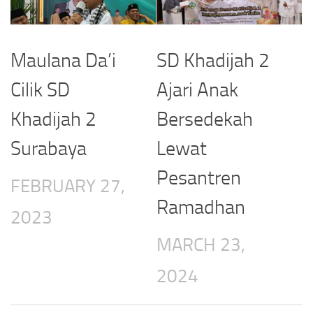
Maulana Da’i
SD Khadijah 2
Cilik SD
Ajari Anak
Khadijah 2
Bersedekah
Surabaya
Lewat
Pesantren
FEBRUARY 27,
Ramadhan
2023
MARCH 23,
2024