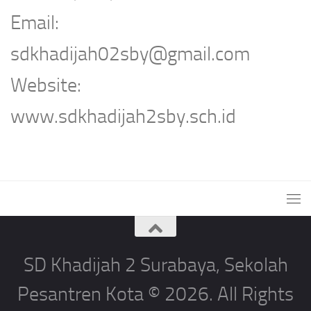
Email:
sdkhadijah02sby@gmail.com
Website:
www.sdkhadijah2sby.sch.id
SD Khadijah 2 Surabaya, Sekolah
Pesantren Kota © 2026. All Rights