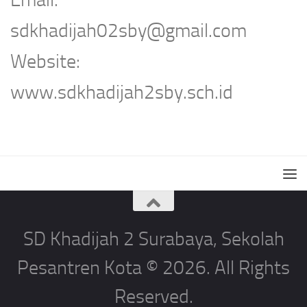
sdkhadijah02sby@gmail.com
Website:
www.sdkhadijah2sby.sch.id
SD Khadijah 2 Surabaya, Sekolah
Pesantren Kota © 2026. All Rights
Reserved.