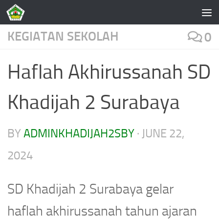
Skip to content
KEGIATAN SEKOLAH
0
Haflah Akhirussanah SD
Khadijah 2 Surabaya
BY
ADMINKHADIJAH2SBY
·
JUNE 22,
2024
SD Khadijah 2 Surabaya gelar
haflah akhirussanah tahun ajaran