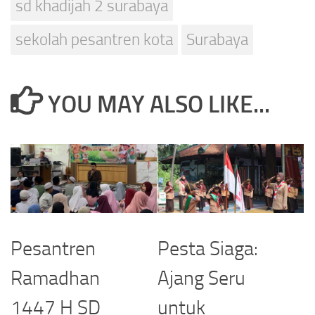
sd khadijah 2 surabaya
sekolah pesantren kota
Surabaya
YOU MAY ALSO LIKE...
Pesantren
Pesta Siaga:
Ramadhan
Ajang Seru
1447 H SD
untuk