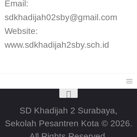
Email:
sdkhadijah02sby@gmail.com
Website:
www.sdkhadijah2sby.sch.id
SD Khadijah 2 Surabaya,
Sekolah Pesantren Kota © 2026.
All Rights Reserved.