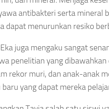
min, dan mineral. Menjaga keseh
awa antibakteri serta mineral b
ta dapat menurunkan resiko berb
 Eka juga mengaku sangat sena
wa penelitian yang dibawahkan 
am rekor muri, dan anak-anak 
 baru yang dapat mereka pelajar
angkan Tavia salah satu siswi y