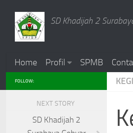
Skip to content
SD Khadijah 2 Surabaya
Home
Profil
SPMB
Conta
KEG
FOLLOW:
NEXT STORY
K
SD Khadijah 2