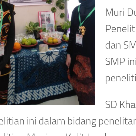
Muri D
Peneli
dan SM
SMP in
penelit
SD Kha
litian ini dalam bidang penelita