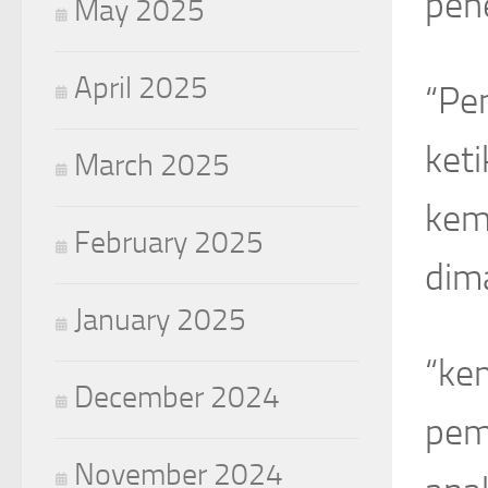
pene
May 2025
April 2025
“Pen
ket
March 2025
kemu
February 2025
dim
January 2025
“kem
December 2024
pem
November 2024