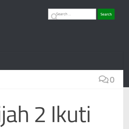
Search
for:
0
ah 2 Ikuti