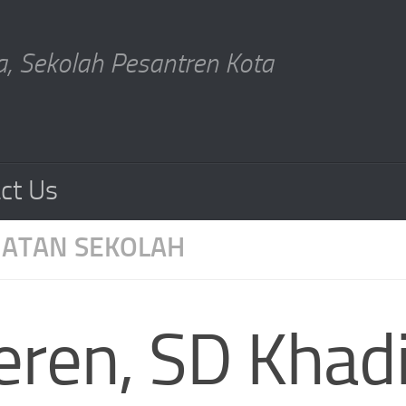
, Sekolah Pesantren Kota
ct Us
IATAN SEKOLAH
eren, SD Khadij