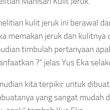
litian Manisan Kulit Jeruk.
elitian kulit jeruk ini berawal d
ika memakan jeruk dan kulitnya 
dian timbulah pertanyaan apakah
anfaatkan ?” jelas Yus Eka sela
udian kita terpikir untuk dibua
buatanya yang sangat mudah da