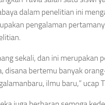
abaya dalam penelitian ini meng
upakan pengalaman pertamanya
litian.
nang sekali, dan ini merupakan 
a, disana bertemu banyak orang
galamanbaru, ilmu baru,” ucap T
 eka juga berharap semoga kedep