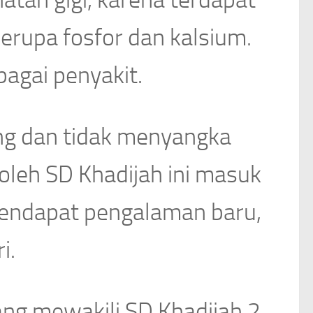
atan gigi, karena terdapat
erupa fosfor dan kalsium.
agai penyakit.
ng dan tidak menyangka
oleh SD Khadijah ini masuk
mendapat pengalaman baru,
i.
ang mewakili SD Khadijah 2