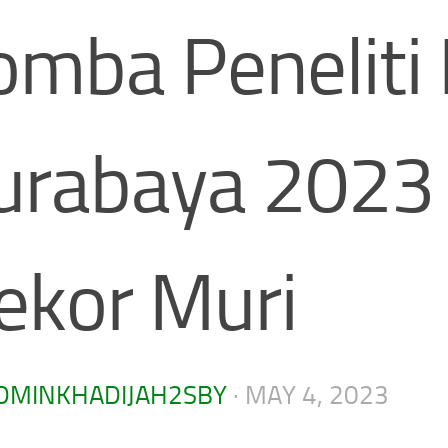
omba Peneliti 
urabaya 2023
ekor Muri
DMINKHADIJAH2SBY
·
MAY 4, 2023