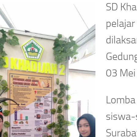
SD Khad
pelaja
dilaksa
Gedung
03 Mei
Lomba 
siswa-
Suraba