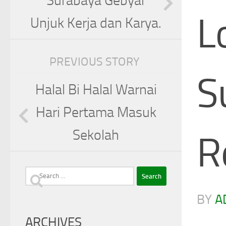
Surabaya Gebyar
L
Unjuk Kerja dan Karya.
PREVIOUS STORY
S
Halal Bi Halal Warnai
Hari Pertama Masuk
Sekolah
R
Search
BY
A
for:
ARCHIVES