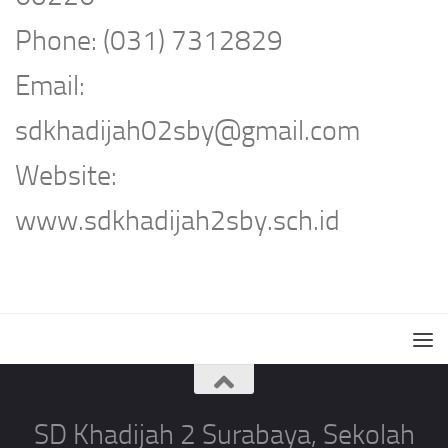
Phone: (031) 7312829
Email:
sdkhadijah02sby@gmail.com
Website:
www.sdkhadijah2sby.sch.id
SD Khadijah 2 Surabaya, Sekolah