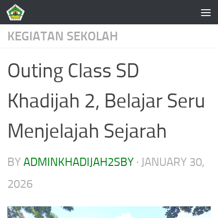
Skip to content
KEGIATAN SEKOLAH
Outing Class SD
Khadijah 2, Belajar Seru
Menjelajah Sejarah
BY
ADMINKHADIJAH2SBY
·
JANUARY 30,
2026