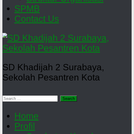
SPMB
Contact Us
SD Khadijah 2 Surabaya,
Sekolah Pesantren Kota
Search
for:
Home
Profil