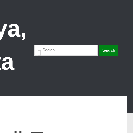
Search
for: