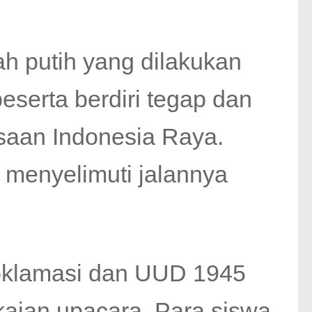
h putih yang dilakukan
serta berdiri tegap dan
gsaan Indonesia Raya.
menyelimuti jalannya
oklamasi dan UUD 1945
kaian upacara. Para siswa