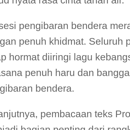
ud nyata rasa cinta tanah air.
sesi pengibaran bendera mera
gan penuh khidmat. Seluruh pe
ap hormat diiringi lagu keban
sana penuh haru dan bangga 
gibaran bendera.
anjutnya, pembacaan teks Pr
jadi bagian penting dari rang