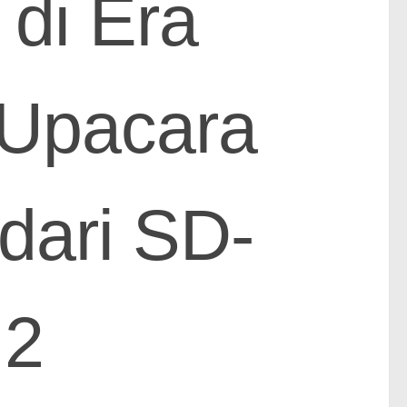
 di Era
 Upacara
dari SD-
 2