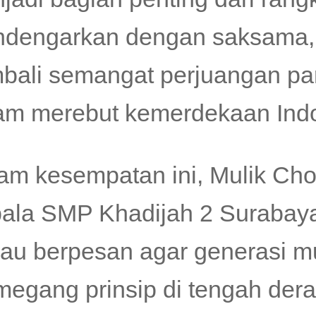
dengarkan dengan saksama,
bali semangat perjuangan p
am merebut kemerdekaan Indo
am kesempatan ini, Mulik Choli
ala SMP Khadijah 2 Surabay
iau berpesan agar generasi m
egang prinsip di tengah de