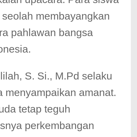
 seolah membayangkan
ara pahlawan bangsa
nesia.
lah, S. Si., M.Pd selaku
a menyampaikan amanat.
uda tetap teguh
rasnya perkembangan