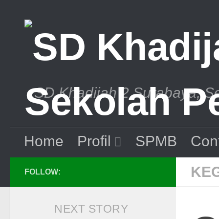
Skip to content
SD Khadijah 2 Surabaya, S
Home
Profil
SPMB
Con
KEG
FOLLOW:
NEXT STORY