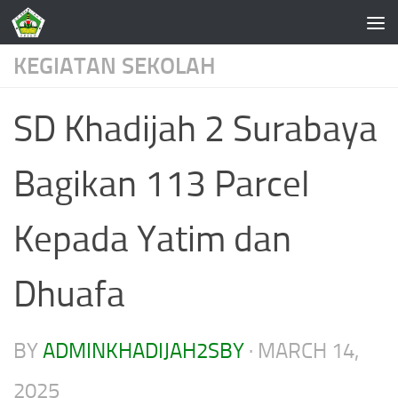
Skip to content
KEGIATAN SEKOLAH
SD Khadijah 2 Surabaya
Bagikan 113 Parcel
Kepada Yatim dan
Dhuafa
BY
ADMINKHADIJAH2SBY
·
MARCH 14,
2025