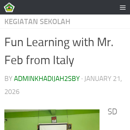
Skip to content
KEGIATAN SEKOLAH
Fun Learning with Mr.
Feb from Italy
BY
ADMINKHADIJAH2SBY
·
JANUARY 21,
2026
SD