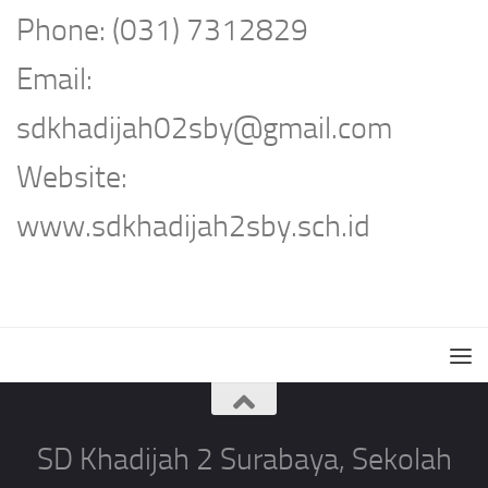
Phone: (031) 7312829
Email:
sdkhadijah02sby@gmail.com
Website:
www.sdkhadijah2sby.sch.id
SD Khadijah 2 Surabaya, Sekolah